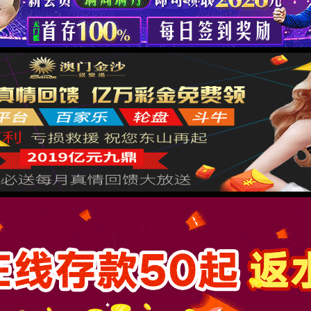
网
易新河，云顶集团3118acm官网董事长及创始人，正高级工程师