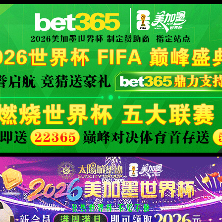
集团
云顶集团
云顶集团
党建园地
云顶集
acm官网
3118acm官网
3118acm官网
3118ac
业
作品
资讯
文化