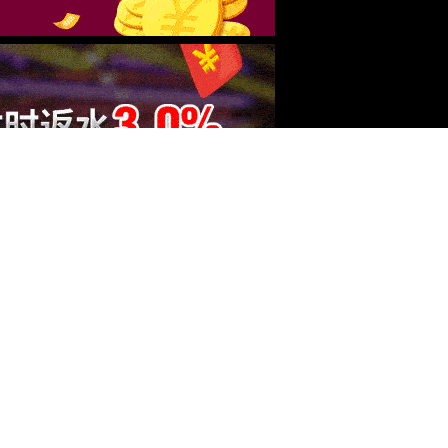
行委员
深圳市企业联合会副会长
主席
广东省钢结构协会副会长
友会副会长
湖南城建深圳校友会常务副会长
m官网科技
云顶集团3118acm官网投资